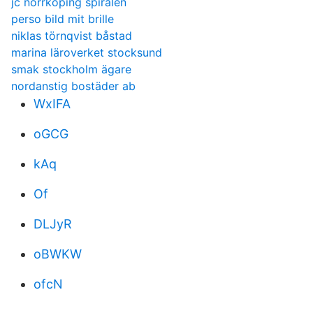
jc norrköping spiralen
perso bild mit brille
niklas törnqvist båstad
marina läroverket stocksund
smak stockholm ägare
nordanstig bostäder ab
WxIFA
oGCG
kAq
Of
DLJyR
oBWKW
ofcN