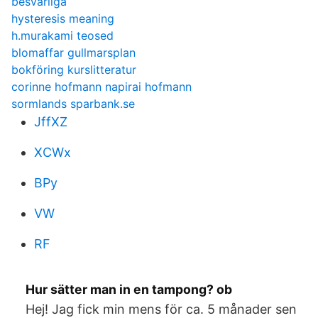
besvarliga
hysteresis meaning
h.murakami teosed
blomaffar gullmarsplan
bokföring kurslitteratur
corinne hofmann napirai hofmann
sormlands sparbank.se
JffXZ
XCWx
BPy
VW
RF
Hur sätter man in en tampong? ob
Hej! Jag fick min mens för ca. 5 månader sen