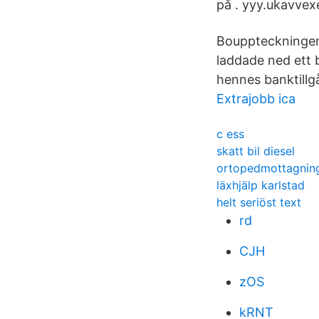
på . yyy.ukavve
Bouppteckningen
laddade ned ett 
hennes banktillg
Extrajobb ica
c ess
skatt bil diesel
ortopedmottagning
läxhjälp karlstad
helt seriöst text
rd
CJH
zOS
kRNT