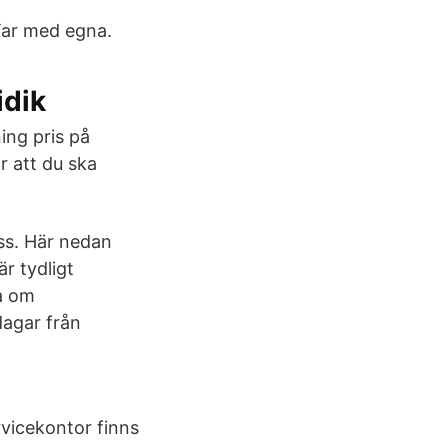
"Tar med egna.
idik
ing pris på
r att du ska
oss. Här nedan
är tydligt
a om
dagar från
rvicekontor finns