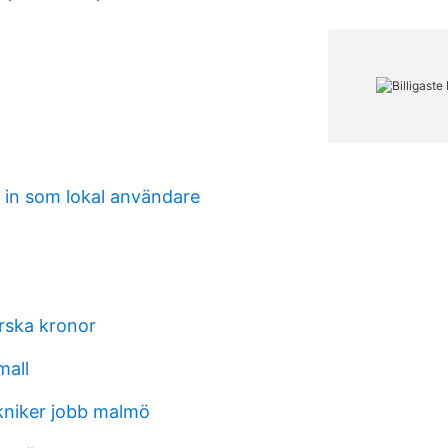
g in som lokal användare
orska kronor
mall
kniker jobb malmö