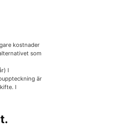
ligare kostnader
alternativet som
r) I
bouppteckning är
ifte. I
t.