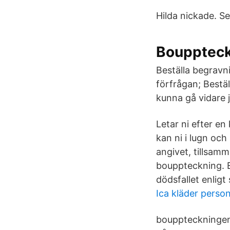
Hilda nickade. Se
Bouppteck
Beställa begravn
förfrågan; Bestä
kunna gå vidare j
Letar ni efter en
kan ni i lugn och
angivet, tillsam
bouppteckning. E
dödsfallet enligt
Ica kläder person
bouppteckningen t