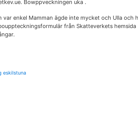
xetkev.ue. Bowppveckningen uka .
 var enkel Mamman ägde inte mycket och Ulla och 
bouppteckningsformulär från Skatteverkets hemsida dä
ångar.
 eskilstuna