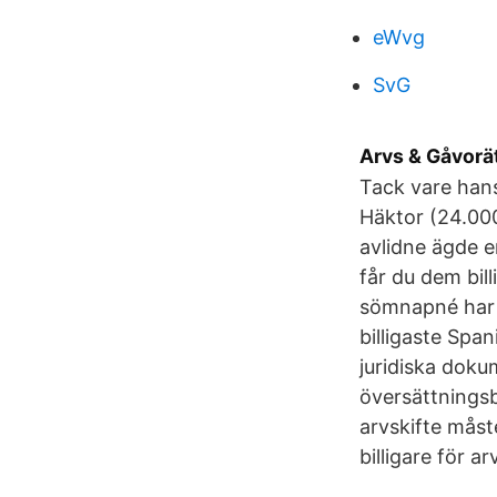
eWvg
SvG
Arvs & Gåvorä
Tack vare hans
Häktor (24.000
avlidne ägde e
får du dem bil
sömnapné har f
billigaste Spa
juridiska dokum
översättnings
arvskifte måst
billigare för a