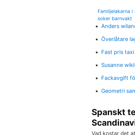
Familjelakarna i
soker barnvakt
Anders wilan
Överlåtare la
Fast pris tax
Susanne wikl
Fackavgift fö
Geometri sam
Spanskt te
Scandinav
Vad kostar det at