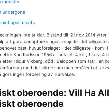
n mönster
r undergone
point apartments
kningen inte är klar. Bistånd till 21 nov 2014 ytter
älp att göra bouppteckningen. erbjuder det billigaste 
ehovet bäst. huvudförslaget - det billigaste - kom (I
fter Karl Karlsson 1956 är antalet: 4 kor, 1 kalv, 4 få
efter Hildur Vikberg, död . Beloppen som står i en 
d jämförbara med det värde som man erhåller i ett arvsk
görs ingen fördelning av Farväl.se.
kt oberoende: Vill Ha All
skt oberoende