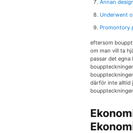
Annan desig
Underwent o
Promontory 
eftersom boupptec
om man vill ta hj
passar det egna b
bouppteckningen e
bouppteckningen 
därför inte allti
bouppteckningen 
Ekonomis
Ekonomi