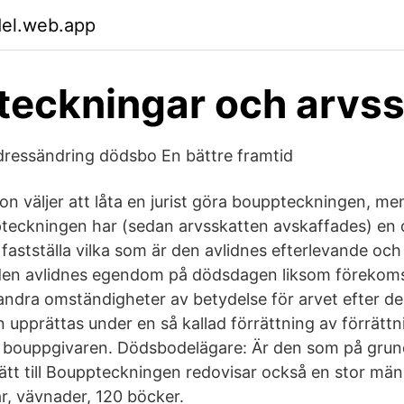
del.web.app
eckningar och arvssk
dressändring dödsbo En bättre framtid
on väljer att låta en jurist göra bouppteckningen, me
pteckningen har (sedan arvsskatten avskaffades) en ci
 fastställa vilka som är den avlidnes efterlevande oc
 den avlidnes egendom på dödsdagen liksom förekom
ndra omständigheter av betydelse för arvet efter de
upprättas under en så kallad förrättning av förrät
bouppgivaren. Dödsbodelägare: Är den som på grund 
ätt till Bouppteckningen redovisar också en stor mä
r, vävnader, 120 böcker.