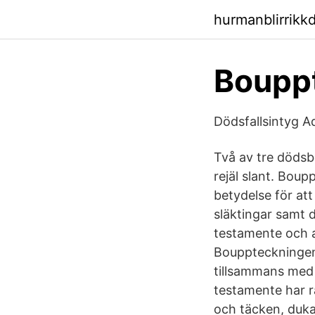
hurmanblirrikk
Bouppt
Dödsfallsintyg A
Två av tre dödsb
rejäl slant. Boup
betydelse för att
släktingar samt
testamente och a
Bouppteckningen 
tillsammans med 
testamente har r
och täcken, duka