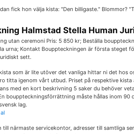
dan fick hon välja kista: "Den billigaste." Blommor? 
ning Halmstad Stella Human Jur
ing utan ceremoni Pris: 5 850 kr; Beställa bouppteckn
lla urna; Kontakt Bouppteckningen är första steget fö
uridiskt sett.
 kista som är lite utöver det vanliga hittar ni det hos 
 ro titta igenom vårt utbud. Priset på respektive kista 
mans med en kort beskrivning 5 saker du behöver vet
n bouppteckningsförrättning måste hållas inom 90 
 svensk lag.
al
ill närmaste servicekontor, adresser till samtliga se