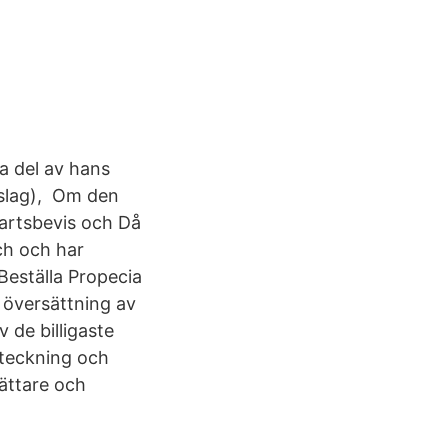
a del av hans
 slag), Om den
fartsbevis och Då
ch och har
Beställa Propecia
n översättning av
 de billigaste
pteckning och
lättare och