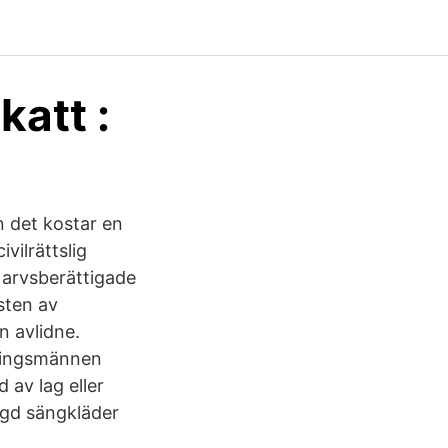
att :
n det kostar en
vilrättslig
h arvsberättigade
sten av
n avlidne.
tningsmännen
av lag eller
ngd sängkläder