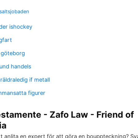
 saltsjobaden
der ishockey
gfart
i göteborg
und handels
räldraledig if metall
mansatta figurer
stamente - Zafo Law - Friend of
ia
t anlita en expert för att göra en bouppteckning? Svar