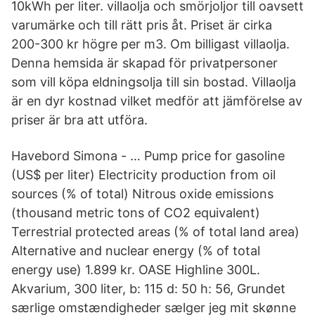
10kWh per liter. villaolja och smörjoljor till oavsett
varumärke och till rätt pris åt. Priset är cirka
200-300 kr högre per m3. Om billigast villaolja.
Denna hemsida är skapad för privatpersoner
som vill köpa eldningsolja till sin bostad. Villaolja
är en dyr kostnad vilket medför att jämförelse av
priser är bra att utföra.
Havebord Simona - … Pump price for gasoline
(US$ per liter) Electricity production from oil
sources (% of total) Nitrous oxide emissions
(thousand metric tons of CO2 equivalent)
Terrestrial protected areas (% of total land area)
Alternative and nuclear energy (% of total
energy use) 1.899 kr. OASE Highline 300L.
Akvarium, 300 liter, b: 115 d: 50 h: 56, Grundet
særlige omstændigheder sælger jeg mit skønne